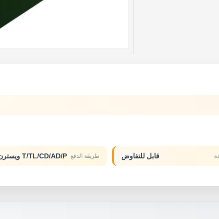
قابل للتفاوض
T/TL/CD/AD/P ويسترن يونيون
ة
طريقة الدفع