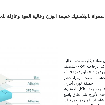
مقواة بالبلاستيك خفيفة الوزن وعالية القوة وعازلة للح
 مواد هيكلية متقدمة عالية
الأداء. تتكون من طبقات علوية وسفلية من الألياف الزجاجية (FRP) ملتصقة
بإحكام بنواة خفيفة الوزن، والتي يمكن أن تكون رغوة XPS، أو رغوة PU، أو
 قرص العسل PP، أو ألواح خشبية مصفحة، ومواد حشو
خفيفة الوزن أخرى.
، ومقاومة التآكل الممتازة،
ذه الألواح على نطاق واسع
لشاحنات المبردة، ومركبات