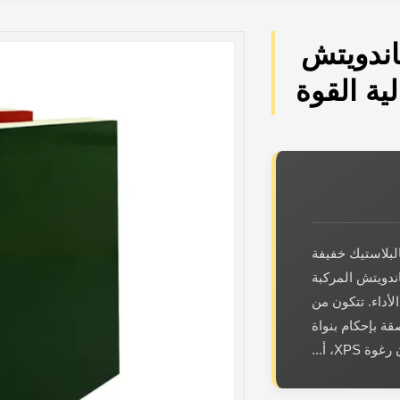
F لوحة ساندويتش
ية القوة
لبلاستيك خفيفة
اندويتش المركبة
لأداء. تتكون من
ة من الألياف الزجاجية (FRP) ملتصقة بإحكام بنواة
XP، أ...