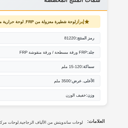
سمات المنتج المخصصة
إبراز
لوحة شطيرة معزولة من FRP
,
لوحة حرارية من FRP خ
رمز المنتج:
81220
جلد:
FRP ورقة مسطحة / ورقة منقوشة FRP
سماكة:
15-120 ملم
الأعلى. عرض:
3500 ملم
وزن:
خفيف الوزن
العلامات:
لوحات ساندويتش من الألياف الزجاجية,لوحات مركب