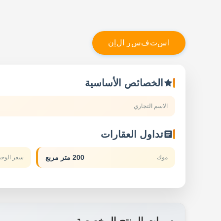
ا
س
ت
ف
س
ر
ا
ل
آ
ن
الخصائص الأساسية
الاسم التجاري
تداول العقارات
200 متر مربع
موك
سعر الوحد