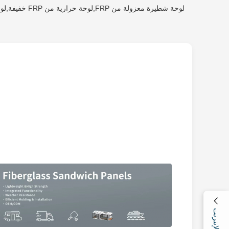
لوحة شطيرة معزولة من FRP,لوحة حرارية من FRP خفيفة,لوحة عازلة من FRP عالية المقاومة