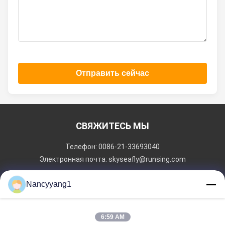
Отправить сейчас
СВЯЖИТЕСЬ МЫ
Телефон: 0086-21-33693040
Электронная почта: skyseafly@runsing.com
Nancyyang1
БЫСТРЫЕ ССЫЛКИ
Главная Страница
Продукция
О Компании
Наша Фабрика
6:59 AM
Контроль Качества
Контактные Данные
Отправить Запрос