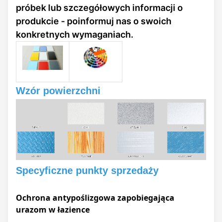
próbek lub szczegółowych informacji o
panele te idealnie
nadają się do renowacji
produkcie - poinformuj nas o swoich
wnętrz kamperów,
konkretnych wymaganiach.
projektów dekoracji
ścian mieszkalnych i
komercyjnych,
wyposażenia wnętrz
Wzór powierzchni
pojazdów
transportowych,
wykańczania
powierzchni mebli na
zamówienie i wielu
innych dziedzin. Nie
tylko wprowadzają do
Specyficzne punkty sprzedaży
różnych przestrzeni
minimalistyczną, a
Ochrona antypoślizgowa zapobiegająca
zarazem wdzięczną
urazom w łazience
naturalną atmosferę, ale