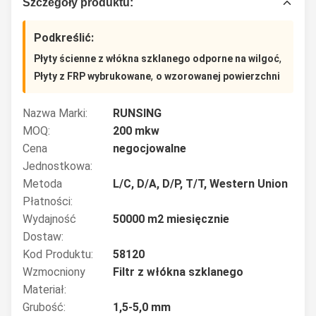
Szczegóły produktu:
Podkreślić:
,
Płyty ścienne z włókna szklanego odporne na wilgoć
,
Płyty z FRP wybrukowane
o wzorowanej powierzchni
Nazwa Marki:
RUNSING
MOQ:
200 mkw
Cena
negocjowalne
Jednostkowa:
Metoda
L/C, D/A, D/P, T/T, Western Union
Płatności:
Wydajność
50000 m2 miesięcznie
Dostaw:
Kod Produktu:
58120
Wzmocniony
Filtr z włókna szklanego
Materiał:
Grubość:
1,5-5,0 mm