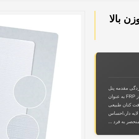
بک وزن بالا
ر خوردگی مقدمه پنل
بافت کتان FRP یک ورق تزئینی است که با استفاده از FRP به عنوان
فت کتان طبیعی
 لایه دار،احساس
صر به فرد ...