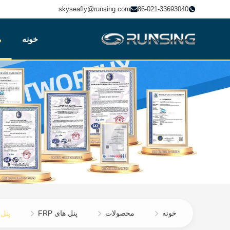
skyseafly@runsing.com
86-021-33693040
خونه
م
خونه
محصولات
پنل های FRP
پنل فرنس FRP بافت