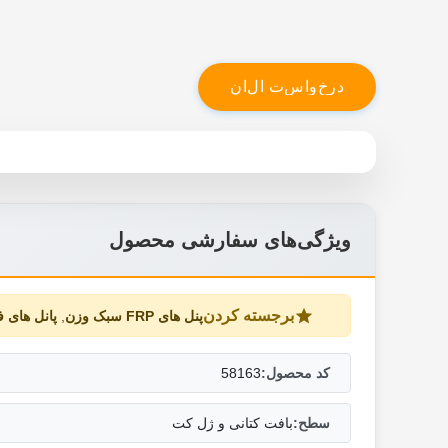
د
ر
خ
و
ا
س
ت
ا
ل
ا
ن
ویژگی‌های سفارشی محصول
برجسته کردن
پنل های FRP سبک وزن
,
پانل های 
کد محصول:
58163
سطح:
بافت کتانی و ژل کت