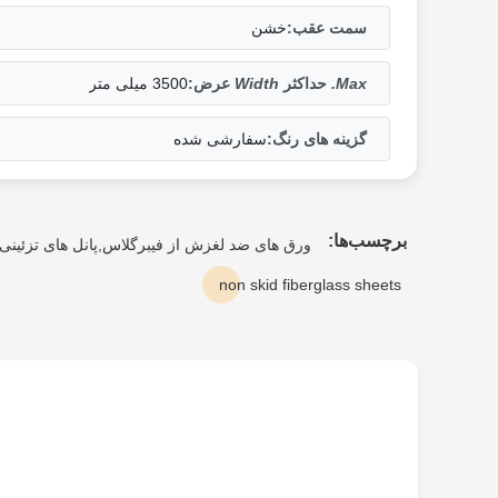
سمت عقب:
خشن
Max.
حداکثر
Width
عرض
:
3500 میلی متر
گزینه های رنگ:
سفارشی شده
برچسب‌ها:
ورق های ضد لغزش از فیبرگلاس,پانل های تزئینی FRP,ورق های فایبرگلاس بدون لغز
non skid fiberglass sheets