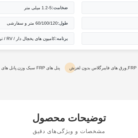
ضخامت:
1.2-5 میلی متر
طول:
60/100/120 متر و سفارشی
برنامه:
کامیون های یخچال دار / RV / تریلر کمپر / محموله خشک / دکوراسیون معماری / خانه سیار
ش
پنل های FRP سبک وزن,پانل های فرپ تزئینی سبک,پنل های FRP با بافت پارچه ای
توضیحات محصول
مشخصات و ویژگی‌های دقیق