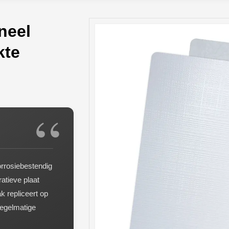
neel
kte
orrosiebestendig
atieve plaat
 repliceert op
 regelmatige