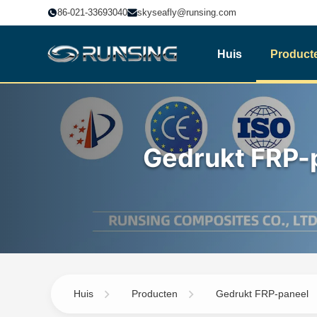
86-021-33693040
skyseafly@runsing.com
Huis
Product
Gedrukt FRP-
Huis
Producten
Gedrukt FRP-paneel