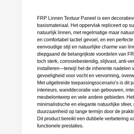
FRP Linnen Textuur Paneel is een decoratiev
basismateriaal. Het oppervlak repliceert op su
natuurlijk linnen, met regelmatige maar natuu
en comfortabel tactiel gevoel, en een perfec
eenvoudige stijl en natuurlijke charme van lin
diepgaand de belangrijkste voordelen van F
toch sterk, corrosiebestendig, slijtvast, anti-
installeren—terwijl het de inherente nadelen v
gevoeligheid voor vocht en vervorming, overw
Met uitgebreide toepassingsscenario's is dit 
interieurs, wanddecoratie van gebouwen, inter
meubelontwerp en vele andere gebieden. Het g
minimalistische en elegante natuurlijke sfeer,
duurzaamheid op lange termijn door de prak
Dit product bereikt een dubbele verbetering 
functionele prestaties.