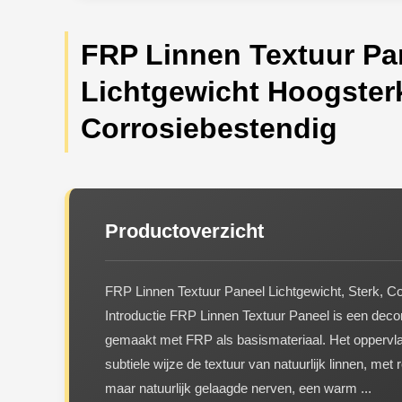
FRP Linnen Textuur Pa
Lichtgewicht Hoogster
Corrosiebestendig
Productoverzicht
FRP Linnen Textuur Paneel Lichtgewicht, Sterk, C
Introductie FRP Linnen Textuur Paneel is een decor
gemaakt met FRP als basismateriaal. Het oppervlak
subtiele wijze de textuur van natuurlijk linnen, met
maar natuurlijk gelaagde nerven, een warm ...