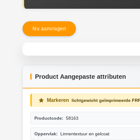
N
u
a
a
n
v
r
a
g
e
n
Product Aangepaste attributen
Markeren
lichtgewicht geïmprimeerde FR
Productcode:
58163
Oppervlak:
Linnentextuur en gelcoat