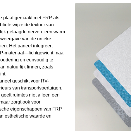
e plaat gemaakt met FRP als
btiele wijze de textuur van
rlijk gelaagde nerven, een warm
te weergave van de unieke
nen. Het paneel integreert
RP-materiaal—lichtgewicht maar
veroudering en eenvoudig te
an natuurlijk linnen, zoals
int.
paneel geschikt voor RV-
ieurs van transportvoertuigen,
eeft ruimtes niet alleen een
 maar zorgt ook voor
tische eigenschappen van FRP.
van esthetische waarde en