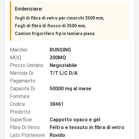
Evidenziare:
,
fogli di fibra di vetro per rimorchi 3500 mm
,
Fogli di fibra di fiocco di 3500 mm
Camion frigorifero frp in lamiera piana
Marchio:
RUNSING
MOQ:
200MQ
Prezzo Unitario:
Negoziabile
Metodo Di
T/T L/C D/A
Pagamento:
Capacità Di
50000 mq al mese
Fornitura:
Codice
38461
Prodotto:
Superficie:
Cappotto opaco e gel
Fibra Di Vetro:
Feltro e tessuto in fibra di vetro
Lato Posteriore:
Ruvido