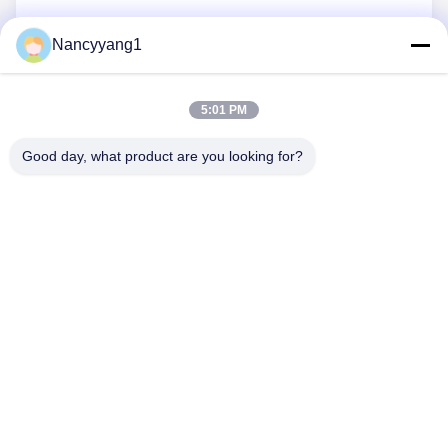
Nancyyang1
Invia Ora
5:01 PM
Good day, what product are you looking for?
CONTATTICI
Telefono: 86-021-33693040
Email: skyseafly@runsing.com
LINK VELOCI
Casa
Prodotti
Chi Siamo
Fatory Tour
Controllo Di Qualità
Contattaci
Richiedere Un Preventivo
Notizie
Mappa Del Sito
SEGUITECI.