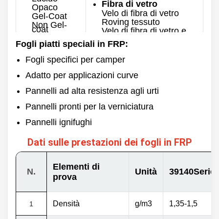
Fibra di vetro
Opaco
Velo di fibra di vetro
Gel-Coat
Roving tessuto
Non Gel-
coat
Velo di fibra di vetro e
roving tessuto
Colore
Fogli piatti speciali in FRP:
Spessore
0,8-10 mm
Fogli specifici per camper
Personalizzato
Larghezza massima
Adatto per applicazioni curve
Lato
3500 mm
posteriore
Pannelli ad alta resistenza agli urti
Lunghezza
Liscio
60/100/120 m e
Pannelli pronti per la verniciatura
personalizzato
Greggio
Pannelli ignifughi
Dati sulle prestazioni dei fogli in FRP
Elementi di
N.
Unità
39140Serie
prova
Densità
g/m3
1,35-1,5
1