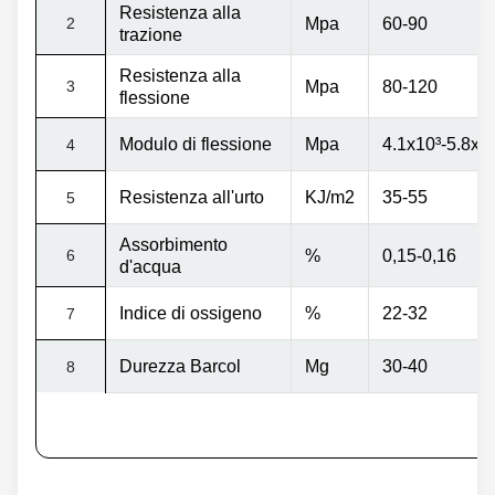
Resistenza alla
2
Mpа
60-90
trazione
Resistenza alla
3
Mpa
80-120
flessione
Modulo di flessione
Mpa
4.1x10
³
-5.8x1
4
Resistenza all'urto
KJ/m2
35-55
5
Assorbimento
6
%
0,15-0,16
d'acqua
Indice di ossigeno
%
22-32
7
Durezza Barcol
Mg
30-40
8