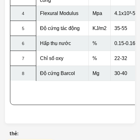
cong
Flexural Modulus
Mpa
4.1x10
³
-5,
4
Độ cứng tác động
KJ/m2
35-55
5
Hấp thụ nước
%
0.15-0.16
6
Chỉ số oxy
%
22-32
7
Độ cứng Barcol
Mg
30-40
8
thẻ: