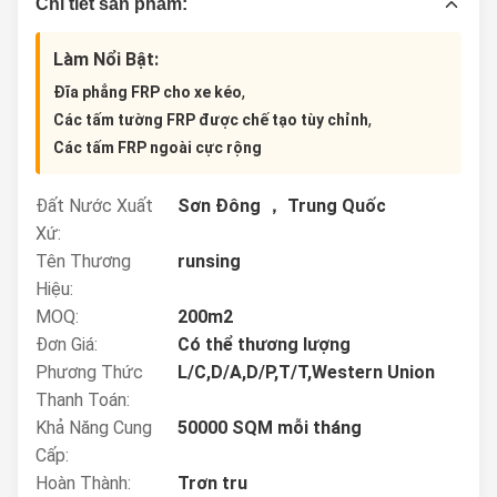
Chi tiết sản phẩm:
Làm Nổi Bật:
,
Đĩa phẳng FRP cho xe kéo
,
Các tấm tường FRP được chế tạo tùy chỉnh
Các tấm FRP ngoài cực rộng
Đất Nước Xuất
Sơn Đông ， Trung Quốc
Xứ:
Tên Thương
runsing
Hiệu:
MOQ:
200m2
Đơn Giá:
Có thể thương lượng
Phương Thức
L/C,D/A,D/P,T/T,Western Union
Thanh Toán:
Khả Năng Cung
50000 SQM mỗi tháng
Cấp:
Hoàn Thành:
Trơn tru