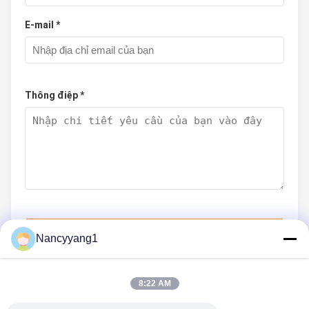
E-mail *
Thông điệp *
Nộp Ngay
Nancyyang1
8:22 AM
LIÊN HỆ VỚI CHÚNG TÔI