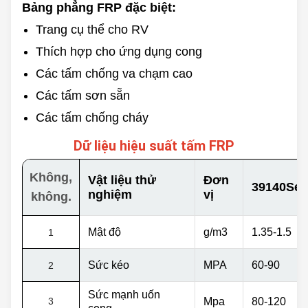
Bảng phẳng FRP đặc biệt:
Độ dày
Màu sắc
0.8-10mm
Trang cụ thể cho RV
Tùy chỉnh
Tối đa.
Thích hợp cho ứng dụng cong
Mặt sau
3500mm
Mượt mà
Các tấm chống va chạm cao
Chiều dài
Khó
60/100/120m & tùy chỉnh
Các tấm sơn sẵn
Các tấm chống cháy
Dữ liệu hiệu suất tấm FRP
Không,
Vật liệu thử
Đơn
39140Ser
nghiệm
vị
không.
Mật độ
g/m3
1.35-1.5
1
Sức kéo
MPA
60-90
2
Sức mạnh uốn
3
Mpa
80-120