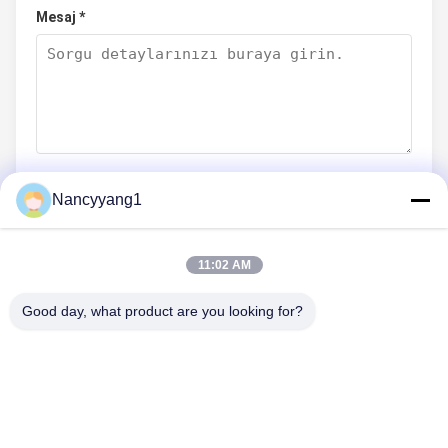
Mesaj *
Nancyyang1
Şimdi Gönder
11:02 AM
Good day, what product are you looking for?
BIZIMLE İLETIŞIM
Tel: 0086-21-33693040
E-posta: skyseafly@runsing.com
HIZLI BAĞLANTILAR