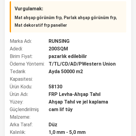
Vurgulamak:
,
,
Mat ahşap görünüm frp
Parlak ahşap görünüm frp
Mat dekoratif frp paneller
Marka Adı:
RUNSING
Adedi:
200SQM
Birim Fiyat:
pazarlık edilebilir
Ödeme Yöntemi:
T/TL/CD/AD/PWestern Union
Tedarik
Ayda 50000 m2
Kapasitesi:
Ürün Kodu:
58130
Ürün Adı:
FRP Levha-Ahşap Tahıl
Yüzey:
Ahşap Tahıl ve jel kaplama
Güçlendirilmiş
cam lif tüy
Malzeme:
Arka Taraf:
Düz
Kalınlık:
1,0 mm - 5,0 mm