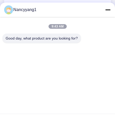
Nancyyang1
ส่งเดี๋ยวนี้
9:43 AM
Good day, what product are you looking for?
ติดต่อเรา
โทรศัพท์: 0086-21-33693040
อีเมล: skyseafly@runsing.com
ลิงก์ด่วน
บ้าน
ผลิตภัณฑ์
เกี่ยวกับเรา
ทัวร์โรงงาน
ควบคุมคุณภาพ
ติดต่อเรา
ขออ้าง
ข่าว
แผนผังเว็บไซต์
ตามเรามา