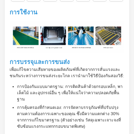
ความ
สามารถใน
การใช้งาน
การแบก
ภาระสูงพวก
เขาให้
พนักงานมี
เซฟ, พื้นที่
เดินและการ
การบรรจุและการขนส่ง
ทํางานที่
เพื่อแก้ไขความเสียหายของผลิตภัณฑ์ที่เกิดจากการสั่นแรงและ
มั่นคงและไม่
ชนกันระหว่างการขนส่งระยะไกล เรานํามาใช้วิธีป้องกันสองวิธี:
ต้องบํารุง
การป้องกันแบบมาตรฐาน: การติดสินค้าด้วยกรอบเหล็ก, พา
รักษา
เล็ตไม้ และอุปกรณ์อื่น ๆ เพื่อให้แน่ใจว่าความปลอดภัยพื้น
ฐาน
การคุ้มครองที่กําหนดเอง: การจัดหาบรรจุภัณฑ์ที่ปรับปรุง
ตามความต้องการเฉพาะของคุณ ซึ่งมีความแตกต่าง 30%
จากการแก้ไขมาตรฐาน (ตัวอย่างเช่น วัสดุเฉพาะเจาะจงที่
ซับซ้อนแรงกระแทกกรอบขนาดพิเศษ)