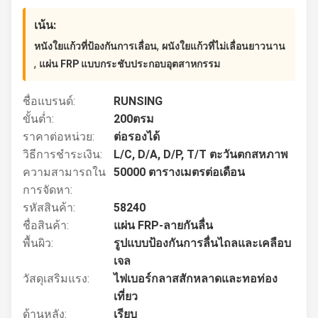
เน้น:
,
หนังใยแก้วที่ป้องกันการเลื่อน
ผนังใยแก้วที่ไม่เลื่อนยาวนาน
,
แผ่น FRP แบบกระชับประกอบอุตสาหกรรม
ชื่อแบรนด์:
RUNSING
ขั้นต่ำ:
200ตรม
ราคาต่อหน่วย:
ต่อรองได้
วิธีการชำระเงิน:
L/C, D/A, D/P, T/T ตะวันตกสหภาพ
ความสามารถใน
50000 ตารางเมตรต่อเดือน
การจัดหา:
รหัสสินค้า:
58240
ชื่อสินค้า:
แผ่น FRP-ลายกันลื่น
พื้นผิว:
รูปแบบป้องกันการลื่นไถลและเคลือบ
เจล
วัสดุเสริมแรง:
ไฟเบอร์กลาสสักหลาดและทอท่อง
เที่ยว
ด้านหลัง:
เรียบ