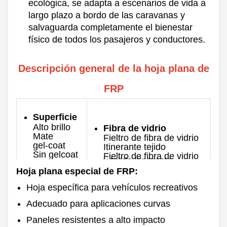
ecológica, se adapta a escenarios de vida a
largo plazo a bordo de las caravanas y
salvaguarda completamente el bienestar
físico de todos los pasajeros y conductores.
Descripción general de la hoja plana de
FRP
Superficie
Alto brillo
Fibra de vidrio
Mate
Fieltro de fibra de vidrio
gel-coat
Itinerante tejido
Sin gelcoat
Fieltro de fibra de vidrio
y tejido itinerante
Color
Hoja plana especial de FRP:
Espesor
Personalizado
0,8-10 mm
Hoja específica para vehículos recreativos
Máx. Ancho
parte
Adecuado para aplicaciones curvas
3500 mm
trasera
Paneles resistentes a alto impacto
Longitud
Liso