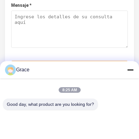
Mensaje *
Envíe ahora
Grace
8:25 AM
ÉNTRENOS EN CONTACTO CON
Good day, what product are you looking for?
Teléfono: 86-021-33693040
Correo electrónico: skyseafly@runsing.com
ENLACES RÁPIDOS