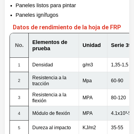
60/100/120m y
Bruto
personalizado
Paneles listos para pintar
Paneles ignífugos
Datos de rendimiento de la hoja de FRP
Elementos de
No.
Unidad
Serie 39
prueba
Densidad
g/m3
1,35-1,5
1
Resistencia a la
2
Mpа
60-90
tracción
Resistencia a la
3
MPA
80-120
flexión
Módulo de flexión
MPA
4.1x10
³
-5.
4
Dureza al impacto
KJ/m2
35-55
5