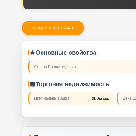
З
а
п
р
о
с
и
т
ь
с
е
й
ч
а
с
Основные свойства
Страна Происхождения
Торговая недвижимость
200кв.м.
Минимальный Заказ
Цена Е