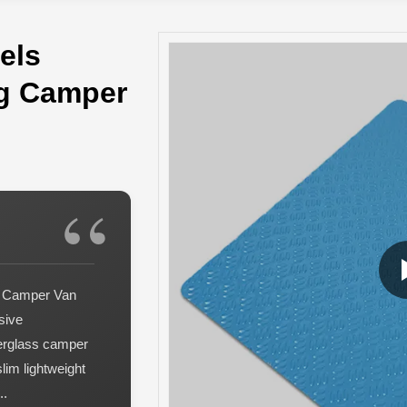
els
ng Camper
g Camper Van
sive
berglass camper
lim lightweight
..