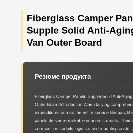
Fiberglass Camper Pan
Supple Solid Anti-Agi
Van Outer Board
Резюме продукта
Fiberglass Camper Panels Supple Solid Anti-Agin
Outer Board Introduction When tallying comprehen
expenditures across the entire service lifespan, fi
panels deliver remarkable economic merits. Their s
composition curtails logistics and mounting costs; .