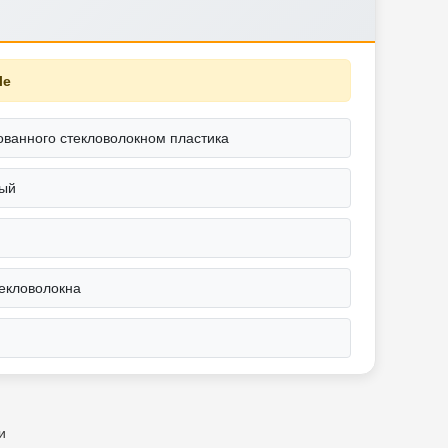
le
ованного стекловолокном пластика
ный
текловолокна
и