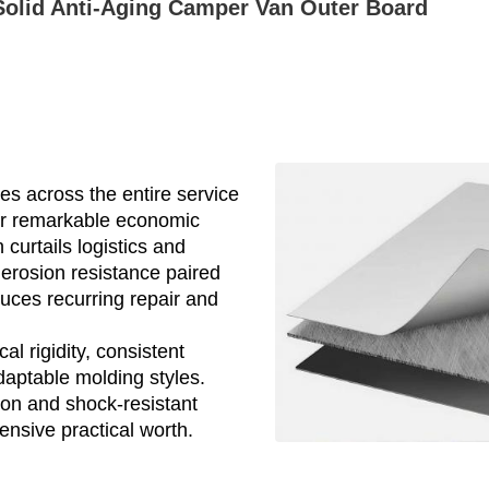
Solid Anti-Aging Camper Van Outer Board
s across the entire service
ver remarkable economic
 curtails logistics and
erosion resistance paired
duces recurring repair and
l rigidity, consistent
daptable molding styles.
ion and shock-resistant
ensive practical worth.