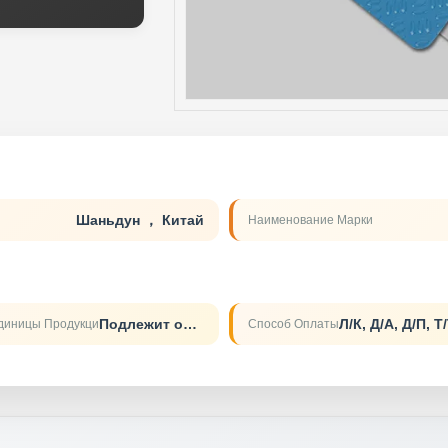
Шаньдун ， Китай
Наименование Марки
Подлежит обсуждению
диницы Продукци
Способ Оплаты