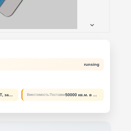
runsing
Л/К, Д/А, Д/П, Т/Т, западное соединение
50000 кв.м. в месяц
Вместимость Поставки