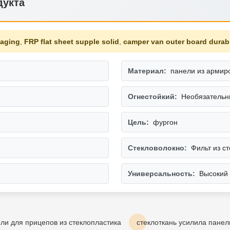
дукта
-aging
,
FRP flat sheet supple solid
,
camper van outer board durab
Материал:
панели из армир
Огнестойкий:
Необязатель
Цель:
фургон
Стекловолокно:
Фильт из с
Универсальность:
Высокий
ли для прицепов из стеклопластика
стеклоткань усилила панел