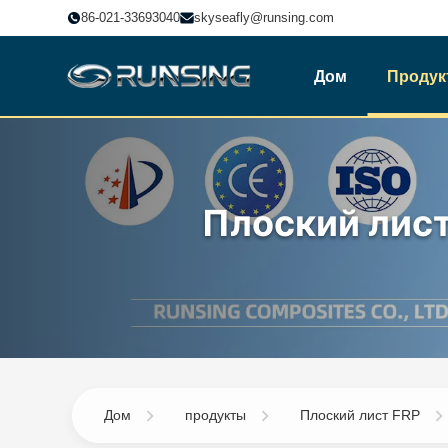
86-021-33693040
skyseafly@runsing.com
Дом
Продук
Плоский лист
Дом
продукты
Плоский лист FRP