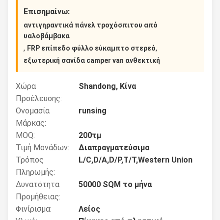
Επισημαίνω:
αντιγηραντικά πάνελ τροχόσπιτου από
υαλοβάμβακα
,
,
FRP επίπεδο φύλλο εύκαμπτο στερεό
εξωτερική σανίδα camper van ανθεκτική
Χώρα
Shandong, Κίνα
Προέλευσης:
Ονομασία
runsing
Μάρκας:
MOQ:
200τμ
Τιμή Μονάδων:
Διαπραγματεύσιμα
Τρόπος
L/C,D/A,D/P,T/T,Western Union
Πληρωμής:
Δυνατότητα
50000 SQM το μήνα
Προμήθειας:
Φινίρισμα:
Λείος