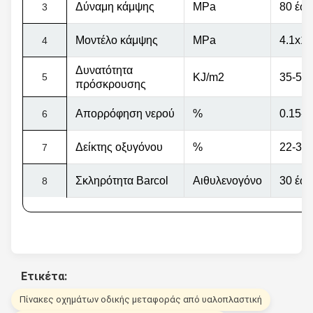
Δύναμη κάμψης
MPa
80 έω
3
Μοντέλο κάμψης
MPa
4.1x10
4
Δυνατότητα
5
KJ/m2
35-55
πρόσκρουσης
Απορρόφηση νερού
%
0.15-0
6
Δείκτης οξυγόνου
%
22-32
7
Σκληρότητα Barcol
Αιθυλενογόνο
30 έως
8
Ετικέτα:
Πίνακες οχημάτων οδικής μεταφοράς από υαλοπλαστική