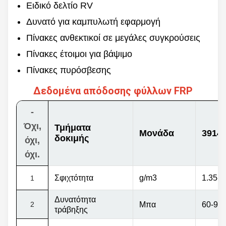
Δάχος
Χρώμα
Ειδικό δελτίο RV
0.8-10mm
Προσαρμοσμένο
Δυνατό για καμπυλωτή εφαρμογή
Μέγιστο πλάτος
Πίσω
3500 χιλιοστά
Πίνακες ανθεκτικοί σε μεγάλες συγκρούσεις
Γλυκό
Διάρκεια
Σκληρό.
Πίνακες έτοιμοι για βάψιμο
60/100/120m &
Προσαρμοσμένο
Πίνακες πυρόσβεσης
Δεδομένα απόδοσης φύλλων FRP
-
Όχι,
Τμήματα
Μονάδα
3914
δοκιμής
όχι,
όχι.
Σφιχτότητα
g/m3
1.35-1
1
Δυνατότητα
2
Μπα
60-90
τράβηξης