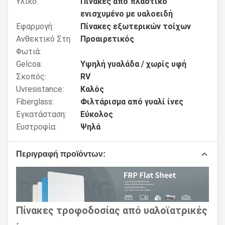
Υλικό:
Πίνακες από πλαστικό
ενισχυμένο με υαλοειδή
Εφαρμογή:
Πίνακες εξωτερικών τοίχων
Ανθεκτικό Στη
Προαιρετικός
Φωτιά:
Gelcoa:
Υψηλή γυαλάδα / χωρίς υφή
Σκοπός:
RV
Uvresistance:
Καλός
Fiberglass:
Φιλτάρισμα από γυαλί ίνες
Εγκατάσταση:
Εύκολος
Ευστροφία:
Ψηλά
Περιγραφή προϊόντων:
Πίνακες τροφοδοσίας από υαλοϊατρικές