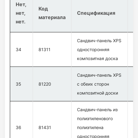
Нет,
Код
нет,
Спецификация
Н
материала
нет.
Сандвич-панель XPS
В
34
81311
односторонняя
с
композитная доска
к
Сандвич-панель XPS
В
35
81220
с обеих сторон
с
композитной доски
к
Сандвич-панель из
полиэтиленового
В
36
81431
полиэтилена
с
односторонняя
к