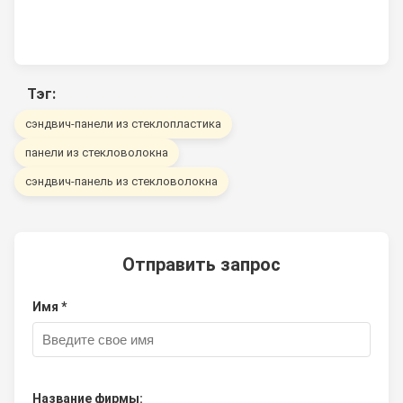
Сандвич-панель из
В
40
81230
EPS с обеих сторон
с
композитной доски
к
Тэг:
сэндвич-панели из стеклопластика
панели из стекловолокна
сэндвич-панель из стекловолокна
Отправить запрос
Имя *
Название фирмы: