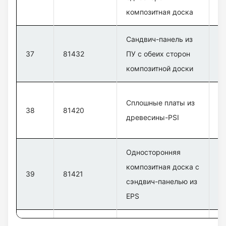
композитная доска
Сандвич-панель из
В
37
81432
ПУ с обеих сторон
с
композитной доски
к
В
Сплошные платы из
38
81420
с
древесины-PSI
к
Односторонняя
В
композитная доска с
39
81421
с
сэндвич-панелью из
к
EPS