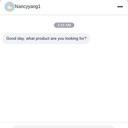
Отправить сейчас
Nancyyang1
2:15 AM
СВЯЖИТЕСЬ МЫ
Good day, what product are you looking for?
Телефон: 0086-21-33693040
Электронная почта: skyseafly@runsing.com
БЫСТРЫЕ ССЫЛКИ
Главная Страница
Продукция
О Компании
Наша Фабрика
Контроль Качества
Контактные Данные
Отправить Запрос
Новости
Карта Сайта
СЛЕДУЙТЕ ЗА НАМИ.