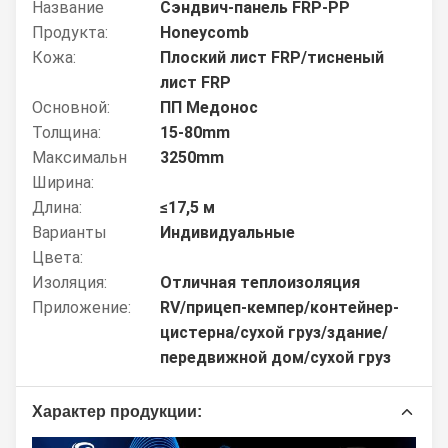
Название
Сэндвич-панель FRP-PP
Продукта:
Honeycomb
Кожа:
Плоский лист FRP/тисненый
лист FRP
Основной:
ПП Медонос
Толщина:
15-80mm
Максимальн
3250mm
Ширина:
Длина:
≤17,5 м
Варианты
Индивидуальные
Цвета:
Изоляция:
Отличная теплоизоляция
Приложение:
RV/прицеп-кемпер/контейнер-
цистерна/сухой груз/здание/
передвижной дом/сухой груз
Характер продукции: