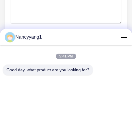
Nancyyang1
Nu indienen
5:41 PM
Good day, what product are you looking for?
CONTACTEER ONS
Tel.: 0086-21-33693040
E-mail: skyseafly@runsing.com
SNELLE LINKS
Thuis
Producten
Over Ons
Fabrieksreis
Kwaliteitscontrole
Contacteer Ons
Vraag Een Offerte Aan
Nieuws
Sitemap