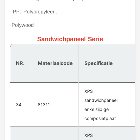
· PP: Polypropyleen.
·Polywood
Sandwichpaneel Serie
NR.
Materiaalcode
Specificatie
M
XPS
sandwichpaneel
H
34
81311
enkelzijdige
s
composietplaat
XPS