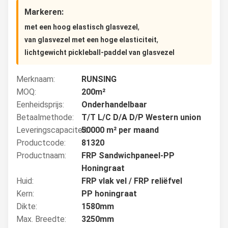
Markeren:
,
met een hoog elastisch glasvezel
,
van glasvezel met een hoge elasticiteit
lichtgewicht pickleball-paddel van glasvezel
Merknaam:
RUNSING
MOQ:
200m²
Eenheidsprijs:
Onderhandelbaar
Betaalmethode:
T/T L/C D/A D/P Western union
Leveringscapaciteit:
50000 m² per maand
Productcode:
81320
Productnaam:
FRP Sandwichpaneel-PP
Honingraat
Huid:
FRP vlak vel / FRP reliëfvel
Kern:
PP honingraat
Dikte:
1580mm
Max. Breedte:
3250mm