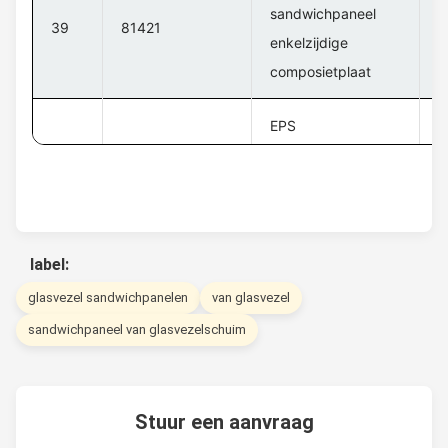
sandwichpaneel
H
39
81421
enkelzijdige
s
composietplaat
EPS
sandwichpaneel
H
40
81230
dubbelzijdige
s
composietplaat
label:
glasvezel sandwichpanelen
van glasvezel
sandwichpaneel van glasvezelschuim
Stuur een aanvraag