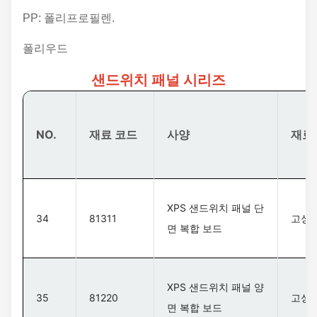
PP: 폴리프로필렌.
폴리우드
샌드위치 패널 시리즈
NO.
재료 코드
사양
재료
XPS 샌드위치 패널 단
34
81311
고성능
면 복합 보드
XPS 샌드위치 패널 양
35
81220
고성능
면 복합 보드