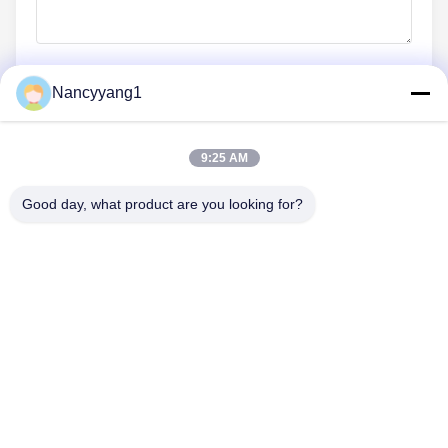
Nancyyang1
지금 제출
9:25 AM
Good day, what product are you looking for?
문의하기
Tel: 0086-21-33693040
이메일: skyseafly@runsing.com
빠른 링크
홈
제품 소개
회사 소개
공장 투어
품질 관리
연락처
견적 요청
뉴스
사이트맵
따라와