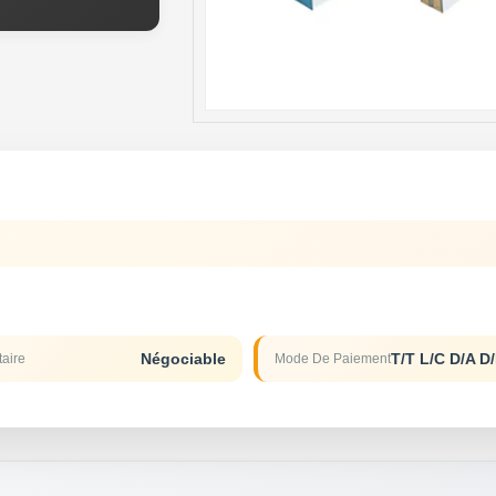
Négociable
taire
Mode De Paiement