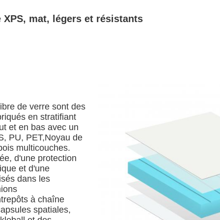
 XPS, mat, légers et résistants
bre de verre sont des
iqués en stratifiant
ut et en bas avec un
PS, PU, PET,Noyau de
bois multicouches.
vée, d'une protection
mique et d'une
lisés dans les
mions
ntrepôts à chaîne
capsules spatiales,