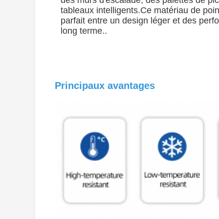
des murs d'escalade, des palettes de pic
tableaux intelligents.Ce matériau de point
parfait entre un design léger et des perf
long terme..
Principaux avantages