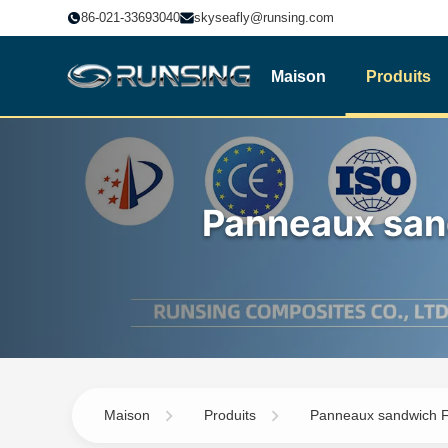
86-021-33693040
skyseafly@runsing.com
Maison
Produits
Panneaux san
Maison
Produits
Panneaux sandwich 