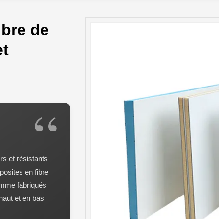
ibre de
et
rs et résistants
osites en fibre
gamme fabriqués
 haut et en bas