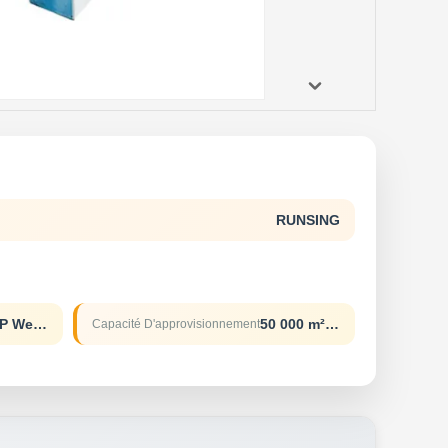
RUNSING
T/T L/C D/A D/P Western union
50 000 m² par mois
Capacité D'approvisionnement