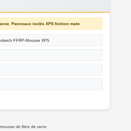
tance
,
Panneaux isolés XPS finition mate
ndwich FFRP-Mousse XPS
mousse de fibre de verre