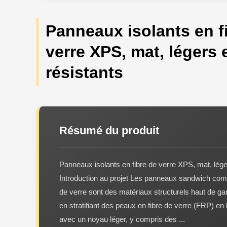
Panneaux isolants en f
verre XPS, mat, légers 
résistants
Résumé du produit
Panneaux isolants en fibre de verre XPS, mat, lége
Introduction au projet Les panneaux sandwich comp
de verre sont des matériaux structurels haut de 
en stratifiant des peaux en fibre de verre (FRP) en
avec un noyau léger, y compris des ...