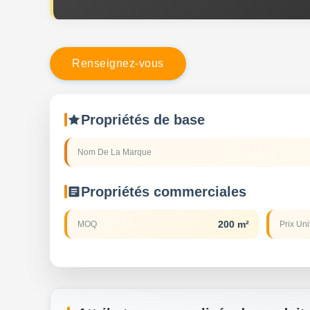
R
e
n
s
e
i
g
n
e
z
-
v
o
u
s
Propriétés de base
Nom De La Marque
Propriétés commerciales
200 m²
MOQ
Prix Uni