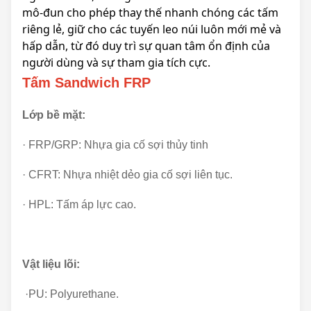
mô-đun cho phép thay thế nhanh chóng các tấm
riêng lẻ, giữ cho các tuyến leo núi luôn mới mẻ và
hấp dẫn, từ đó duy trì sự quan tâm ổn định của
người dùng và sự tham gia tích cực.
Tấm Sandwich FRP
Lớp bề mặt:
· FRP/GRP: Nhựa gia cố sợi thủy tinh
· CFRT: Nhựa nhiệt dẻo gia cố sợi liên tục.
· HPL: Tấm áp lực cao.
Vật liệu lõi:
·PU: Polyurethane.