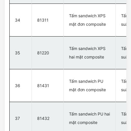
Tấm sandwich XPS
Tấm c
34
81311
mặt đơn composite
suất
Tấm sandwich XPS
Tấm c
35
81220
hai mặt composite
suất
Tấm sandwich PU
Tấm c
36
81431
mặt đơn composite
suất
Tấm sandwich PU hai
Tấm c
37
81432
mặt composite
suất