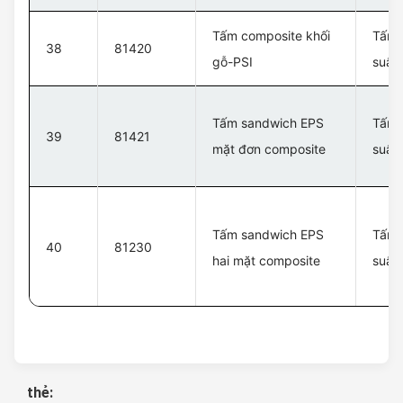
Tấm composite khối
Tấm c
38
81420
gỗ-PSI
suất
Tấm sandwich EPS
Tấm c
39
81421
mặt đơn composite
suất
Tấm sandwich EPS
Tấm c
40
81230
hai mặt composite
suất
thẻ: