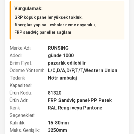
Vurgulamak:
,
GRP köpük paneller yüksek tokluk
,
fiberglas yapısal levhalar neme dayanıklı
FRP sandviç paneller sağlam
Marka Adı:
RUNSING
Adedi:
günde 1000
Birim Fiyat:
pazarlık edilebilir
Ödeme Yöntemi:
L/C,D/A,D/P,T/T,Western Union
Tedarik
Nötr ambalaj
Kapasitesi:
Ürün Kodu:
81320
Ürün Adı:
FRP Sandviç panel-PP Petek
Renk
RAL Rengi veya Pantone
Seçenekleri:
Kalınlık:
15-80mm
Maks. Genişlik:
3250mm