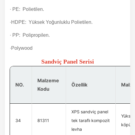
· PE: Polietilen.
·HDPE: Yüksek Yoğunluklu Polietilen.
· PP: Polipropilen.
·Polywood
Sandviç Panel Serisi
Malzeme
NO.
Özellik
Malz
Kodu
XPS sandviç panel
Yüksek
34
81311
tek taraflı kompozit
köpük 
levha