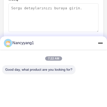
Nancyyang1
Şimdi Gönder
7:22 AM
Good day, what product are you looking for?
BIZIMLE İLETIŞIM
Tel: 0086-21-33693040
E-posta: skyseafly@runsing.com
HIZLI BAĞLANTILAR