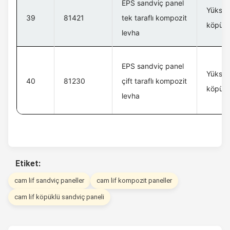
EPS sandviç panel
Yüksek
39
81421
tek taraflı kompozit
köpük 
levha
EPS sandviç panel
Yüksek
40
81230
çift taraflı kompozit
köpük 
levha
Etiket:
cam lif sandviç paneller
cam lif kompozit paneller
cam lif köpüklü sandviç paneli