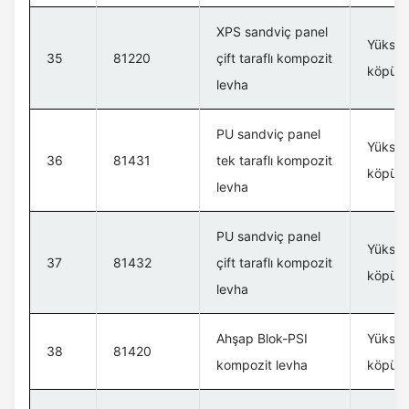
XPS sandviç panel
Yüksek
35
81220
çift taraflı kompozit
köpük 
levha
PU sandviç panel
Yüksek
36
81431
tek taraflı kompozit
köpük 
levha
PU sandviç panel
Yüksek
37
81432
çift taraflı kompozit
köpük 
levha
Ahşap Blok-PSI
Yüksek
38
81420
kompozit levha
köpük 