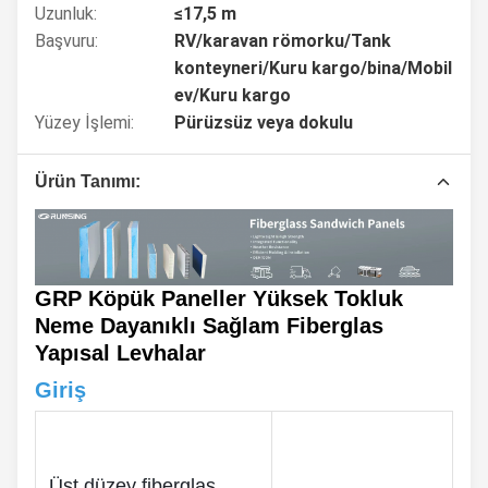
Uzunluk:
≤17,5 m
Başvuru:
RV/karavan römorku/Tank
konteyneri/Kuru kargo/bina/Mobil
ev/Kuru kargo
Yüzey İşlemi:
Pürüzsüz veya dokulu
Ürün Tanımı:
GRP Köpük Paneller Yüksek Tokluk
Neme Dayanıklı Sağlam Fiberglas
Yapısal Levhalar
Giriş
Üst düzey fiberglas