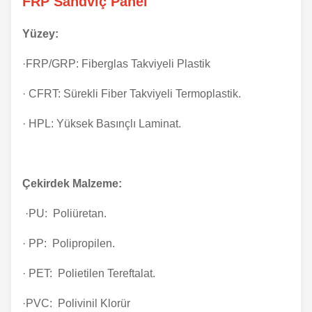
FRP Sandviç Panel
Yüzey:
·FRP/GRP: Fiberglas Takviyeli Plastik
· CFRT: Sürekli Fiber Takviyeli Termoplastik.
· HPL: Yüksek Basınçlı Laminat.
Çekirdek Malzeme:
·PU: Poliüretan.
· PP: Polipropilen.
· PET: Polietilen Tereftalat.
·PVC: Polivinil Klorür