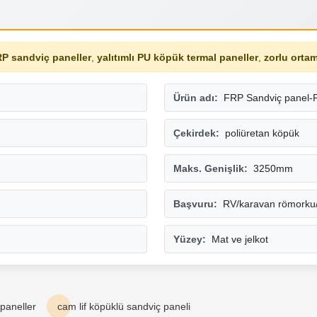
RP sandviç paneller
,
yalıtımlı PU köpük termal paneller
,
zorlu ortaml
Ürün adı:
FRP Sandviç panel-
Çekirdek:
poliüretan köpük
Maks. Genişlik:
3250mm
Başvuru:
RV/karavan römorku/
Yüzey:
Mat ve jelkot
 paneller
cam lif köpüklü sandviç paneli