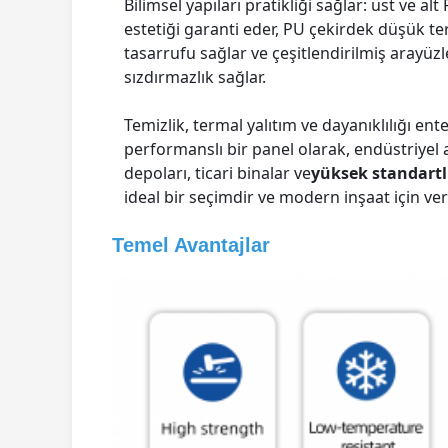
Bilimsel yapıları pratikliği sağlar: üst ve al
estetiği garanti eder, PU çekirdek düşük ter
tasarrufu sağlar ve çeşitlendirilmiş arayüzl
sızdırmazlık sağlar.
Temizlik, termal yalıtım ve dayanıklılığı e
performanslı bir panel olarak, endüstriyel at
depoları, ticari binalar ve
yüksek standartlı
ideal bir seçimdir ve modern inşaat için ve
Temel Avantajlar