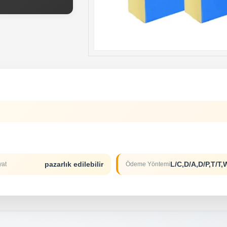
pazarlık edilebilir
yat
Ödeme Yöntemi