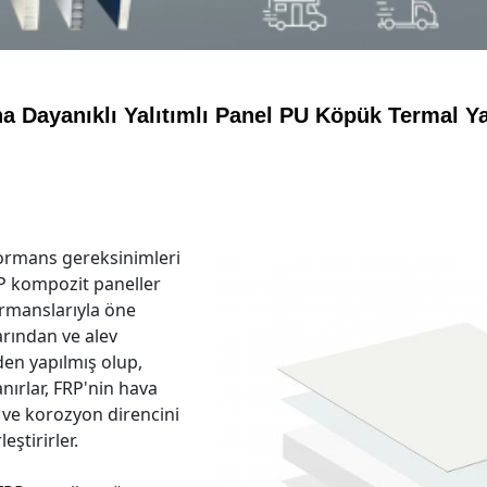
na Dayanıklı Yalıtımlı Panel PU Köpük Termal Ya
ormans gereksinimleri
RP kompozit paneller
ormanslarıyla öne
arından ve alev
nden yapılmış olup,
anırlar, FRP'nin hava
ı ve korozyon direncini
eştirirler.