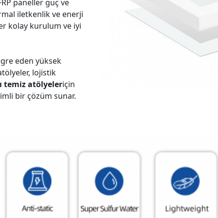
t FRP paneller güç ve
mal iletkenlik ve enerji
er kolay kurulum ve iyi
ntegre eden yüksek
ölyeler, lojistik
 temiz atölyeler
için
rimli bir çözüm sunar.