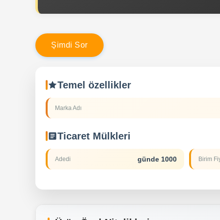
Ş
i
m
d
i
S
o
r
Temel özellikler
Marka Adı
Ticaret Mülkleri
günde 1000
Adedi
Birim Fi