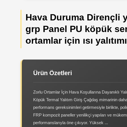
Hava Duruma Dirençli ya
grp Panel PU köpük ser
ortamlar için ısı yalıtımı
Ürün Özetleri
Zorlu Ortamlar İçin Hava Koşullarına Dayanıklı Yal
Köpük Termal Yalıtım Giriş Çağdaş mimarinin dah
performans gereksinimleri getirmesiyle birlikte, pol
FRP kompozit paneller yenilikçi yapıları ve müke
performanslarıyla öne çıkıyor. Yüksek ...