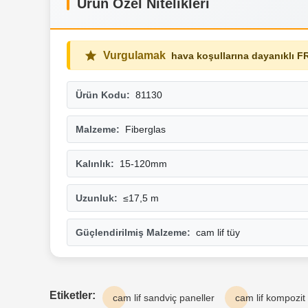
Ürün Özel Nitelikleri
Vurgulamak
hava koşullarına dayanıklı F
Ürün Kodu:
81130
Malzeme:
Fiberglas
Kalınlık:
15-120mm
Uzunluk:
≤17,5 m
Güçlendirilmiş Malzeme:
cam lif tüy
Etiketler:
cam lif sandviç paneller
cam lif kompozit