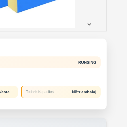
RUNSING
L/C,D/A,D/P,T/T,Western Union
Nötr ambalaj
Tedarik Kapasitesi