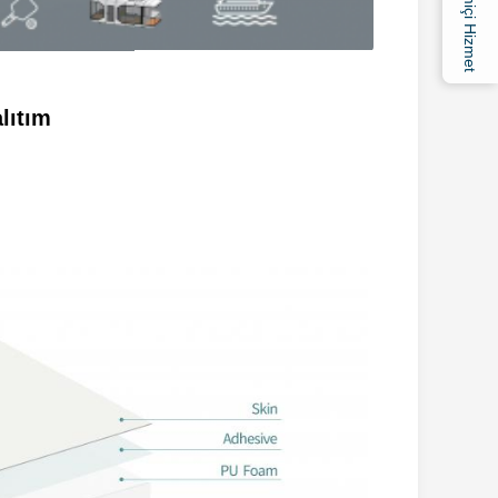
Çevrimiçi Hizmet
lıtım