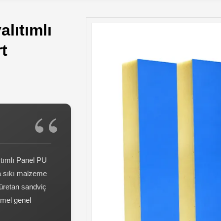
lıtımlı
t
ıtımlı Panel PU
a sıkı malzeme
iüretan sandviç
mmel genel