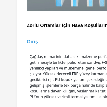
Zorlu Ortamlar İçin Hava Koşulları
Giriş
Çağdaş mimarinin daha sıkı malzeme perf
getirmesiyle birlikte, poliüretan sandviç F
yenilikçi yapıları ve mükemmel genel perf
çıkıyor. Yüksek dereceli FRP yüzey katmanl
geciktirici rijit PU köpük yalıtım çekirdeği
gelişmiş işlemlerle tek parça halinde kalıpl
koşullarına dayanıklılığını, yaşlanma karşıt
PU'nun yüksek verimli termal yalıtımı ile birl