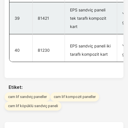
EPS sandviç paneli
Yük
39
81421
tek taraflı kompozit
gü
kart
EPS sandviç paneli iki
Yük
40
81230
taraflı kompozit kart
gü
Etiket:
cam lif sandviç paneller
cam lif kompozit paneller
cam lif köpüklü sandviç paneli