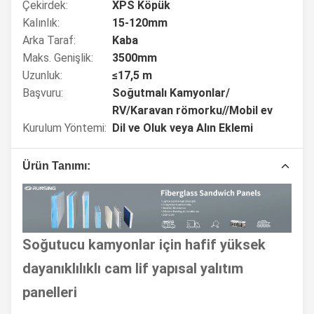
Çekirdek:
XPS Köpük
Kalınlık:
15-120mm
Arka Taraf:
Kaba
Maks. Genişlik:
3500mm
Uzunluk:
≤17,5 m
Başvuru:
Soğutmalı Kamyonlar/
RV/Karavan römorku//Mobil ev
Kurulum Yöntemi:
Dil ve Oluk veya Alın Eklemi
Ürün Tanımı:
Soğutucu kamyonlar için hafif yüksek
dayanıklılıklı cam lif yapısal yalıtım
panelleri