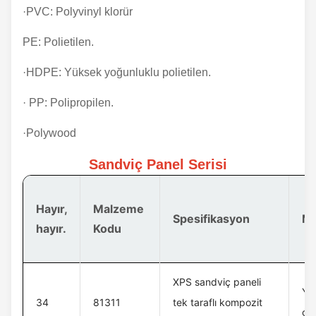
·PVC: Polyvinyl klorür
PE: Polietilen.
·HDPE: Yüksek yoğunluklu polietilen.
· PP: Polipropilen.
·Polywood
Sandviç Panel Serisi
Hayır,
Malzeme
Spesifikasyon
Ma
hayır.
Kodu
XPS sandviç paneli
Yük
34
81311
tek taraflı kompozit
gü