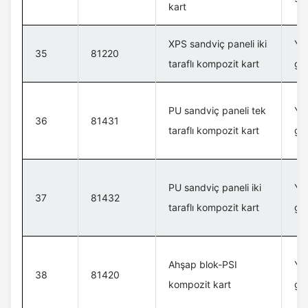
kart
XPS sandviç paneli iki
Yük
35
81220
taraflı kompozit kart
gü
PU sandviç paneli tek
Yük
36
81431
taraflı kompozit kart
gü
PU sandviç paneli iki
Yük
37
81432
taraflı kompozit kart
gü
Ahşap blok-PSI
Yük
38
81420
kompozit kart
gü