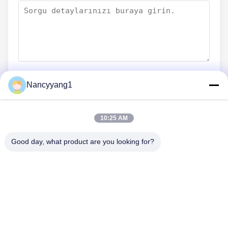
Nancyyang1
Şimdi Gönder
10:25 AM
Good day, what product are you looking for?
BIZIMLE İLETIŞIM
Tel: 0086-21-33693040
E-posta: skyseafly@runsing.com
HIZLI BAĞLANTILAR