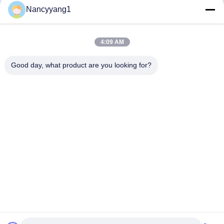
Nancyyang1
Şimdi Gönder
4:09 AM
Good day, what product are you looking for?
BIZIMLE İLETIŞIM
Tel: 0086-21-33693040
E-posta: skyseafly@runsing.com
HIZLI BAĞLANTILAR
Ana Sayfa
Ürünler
Hakkımızda
Fabrika Turu
Kalite Kontrol
Bize Ulaşın
Teklif Isteği
Haberler
Site Haritası
BIZI TAKIP EDIN.