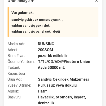
Ürün detayları:
Vurgulamak:
,
sandviç çekirdek neme dayanıklı
,
yalıtım sandviç çekirdek
yalıtım sandviç panel çekirdeği
Marka Adı:
RUNSING
Adedi:
200SQM
Birim Fiyat:
pazarlık edilebilir
Ödeme Yöntemi:
T/TL/CD/AD/PWestern Union
Tedarik
Ayda 50000 m2
Kapasitesi:
Ürün Adı:
Sandviç Çekirdek Malzemesi
Yüzey Bitirme:
Pürüzsüz veya dokulu
Ağırlık:
Hafif
Başvuru:
Havacılık, otomotiv, inşaat,
denizcilik