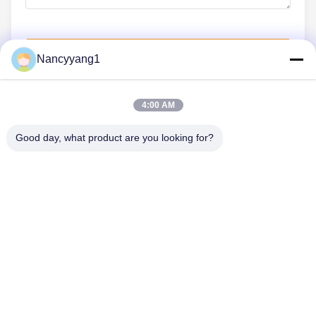
Envíe ahora
Nancyyang1
4:00 AM
ÉNTRENOS EN CONTACTO CON
Good day, what product are you looking for?
Teléfono: 0086-21-33693040
Correo electrónico: skyseafly@runsing.com
ENLACES RÁPIDOS
Inicio
Productos
Sobre Nosotros
Visita A La Fábrica
Control De Calidad
Contacto
Solicitar Una Cotización
Noticias
Mapa Del Sitio
SÍGUENOS.