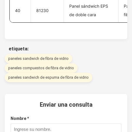
Panel sándwich EPS
Pan
40
81230
de doble cara
fibr
etiqueta:
paneles sandwich de fibra de vidrio
paneles compuestos de fibra de vidrio
paneles sandwich de espuma de fibra de vidrio
Enviar una consulta
Nombre *