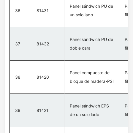
Panel sándwich PU de
Pan
36
81431
un solo lado
fibr
Panel sándwich PU de
Pan
37
81432
doble cara
fibr
Panel compuesto de
Pan
38
81420
bloque de madera-PSI
fibr
Panel sándwich EPS
Pan
39
81421
de un solo lado
fibr