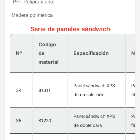
· PP: Polipropileno.
·Madera polimérica
Serie de paneles sándwich
Código
Nº
de
Especificación
Nom
material
Panel sándwich XPS
Pan
34
81311
de un solo lado
fibr
Panel sándwich XPS
Pan
35
81220
de doble cara
fibr