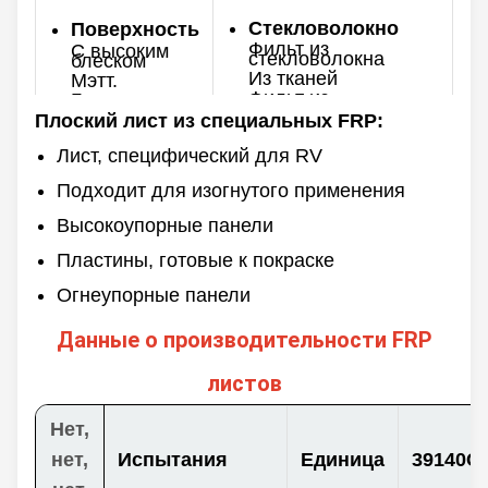
Стекловолокно
Поверхность
Фильт из
С высоким
стекловолокна
блеском
Из тканей
Мэтт.
Фильт из
Гелевое
стекловолокна и
покрытие
ткань
Плоский лист из специальных FRP:
Негелевое
покрытие
Толщина
Лист, специфический для RV
0.8-10 мм
Цвет
Подходит для изогнутого применения
Настраиваемый
Максимальная
Высокоупорные панели
ширина
Сзади
3500 мм
Гладкий
Пластины, готовые к покраске
Сплошные
Длина
Огнеупорные панели
60/100/120м & на
заказ
Данные о производительности FRP
листов
Нет,
нет,
Испытания
Единица
39140С