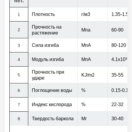
нет.
Плотность
г/м3
1.35-1.5
1
Прочность на
2
Мпа
60-90
растяжение
Сила изгиба
МпА
80-120
3
Модуль изгиба
МпА
4.1х10
³
-5
4
Прочность при
5
KJ/m2
35-55
ударе
Поглощение воды
%
0.15-0.16
6
Индекс кислорода
%
22-32
7
Твердость баркола
Мг
30-40
8