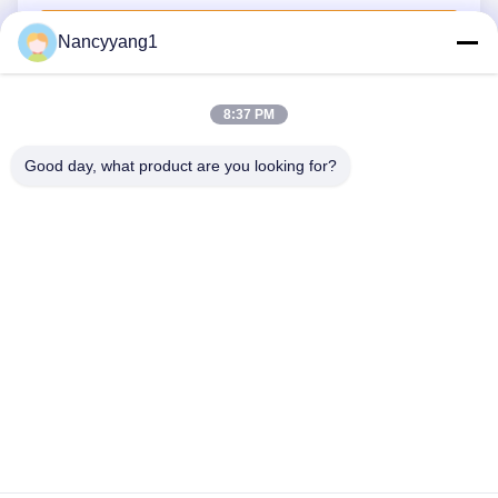
Отправить сейчас
Nancyyang1
8:37 PM
СВЯЖИТЕСЬ МЫ
Good day, what product are you looking for?
Телефон: 86-021-33693040
Электронная почта: skyseafly@runsing.com
БЫСТРЫЕ ССЫЛКИ
Главная Страница
Продукция
О Компании
Наша Фабрика
Контроль Качества
Контактные Данные
Отправить Запрос
Новости
Карта Сайта
СЛЕДУЙТЕ ЗА НАМИ.