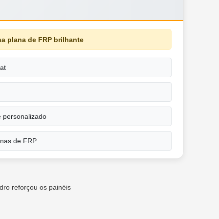
ha plana de FRP brilhante
oat
 personalizado
anas de FRP
idro reforçou os painéis