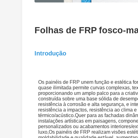
Folhas de FRP fosco-mat
Introdução
Os painéis de FRP unem função e estética for
quase ilimitada permite curvas complexas, text
proporcionando um amplo palco para a criativ
construída sobre uma base sólida de desempe
resistência à corrosão e alta segurança, e in
resistência a impactos, resistência ao clima 
térmico/acústico.Quer para as fachadas dinâm
instalações artísticas em paisagens, compon
personalizados ou acabamentos interiores/ext
luxo,Os painéis de FRP realizam visões esté
moldabilidade e qualidade estável, aumentan