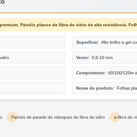
to
o premium
,
Painéis planos de fibra de vidro de alta resistência
,
Fol
Superfície:
Alto brilho e gel c
vidro
Verso:
0,8-10 mm
Comprimento:
60/100/120m e
Nome do produto:
Folhas pl
os
Painéis de parede de reboques de fibra de vidro
a fibra de v