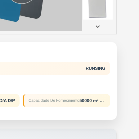
RUNSING
D/A D/P
50000 m² por mês
Capacidade De Fornecimento