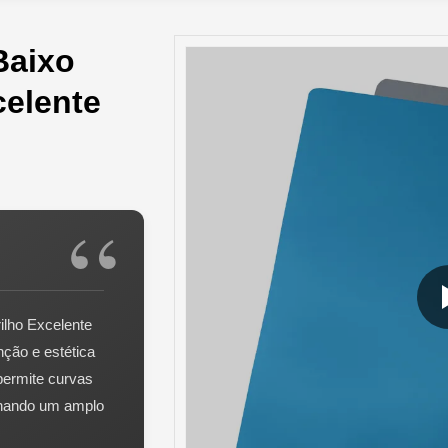
Baixo
celente
ilho Excelente
ção e estética
 permite curvas
ionando um amplo