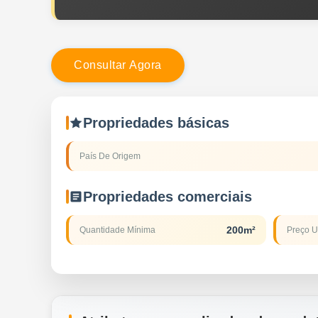
C
o
n
s
u
l
t
a
r
A
g
o
r
a
Propriedades básicas
País De Origem
Propriedades comerciais
200m²
Quantidade Mínima
Preço U