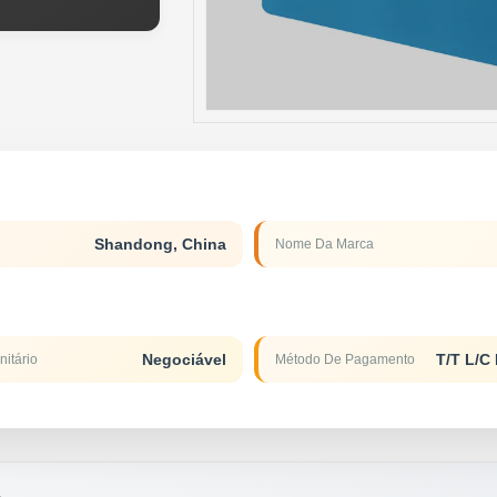
Shandong, China
Nome Da Marca
Negociável
T/T L/C 
nitário
Método De Pagamento