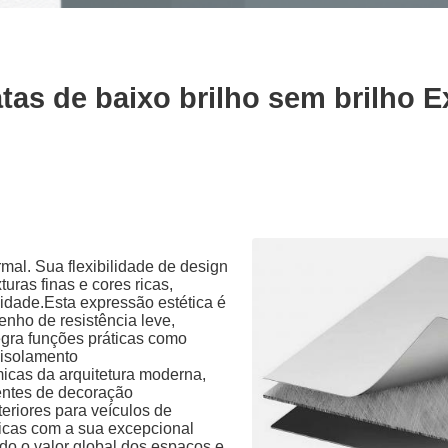
as de baixo brilho sem brilho E
mal. Sua flexibilidade de design
uras finas e cores ricas,
idade.Esta expressão estética é
nho de resistência leve,
tegra funções práticas como
e isolamento
icas da arquitetura moderna,
entes de decoração
eriores para veículos de
ticas com a sua excepcional
do o valor global dos espaços e