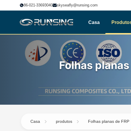
86-021-33693040
skyseafly@runsing.com
Casa
Produto
Folhas planas
Casa
produtos
Folhas planas de FRP