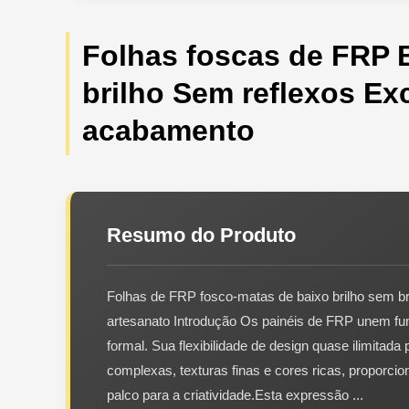
Folhas foscas de FRP 
brilho Sem reflexos Ex
acabamento
Resumo do Produto
Folhas de FRP fosco-matas de baixo brilho sem br
artesanato Introdução Os painéis de FRP unem fun
formal. Sua flexibilidade de design quase ilimitada
complexas, texturas finas e cores ricas, proporc
palco para a criatividade.Esta expressão ...