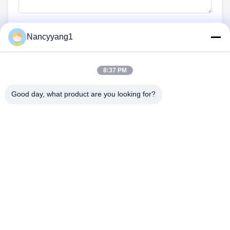
Nancyyang1
Jetzt einreichen
8:37 PM
Good day, what product are you looking for?
TRETEN SIE MIT UNS IN VERBINDUNG
Telefon: 0086-21-33693040
E-Mail: skyseafly@runsing.com
SCHNELLLINKS
Startseite
Produkte
Über Uns
Fabrik Tour
Qualitätskontrolle
Kontakt
Referenzen
Nachrichten
Sitemap
FOLGEN SIE UNS.