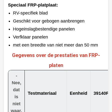
niet-gelcoat
Speciaal FRP-platplaat:
Dikte
Kleur
0.8-10 mm
RV-specifiek blad
Op maat
Max. breedte
Geschikt voor gebogen aanbrengen
3500 mm
Achterzijde
Glanz
Hogeinslagbestendige panelen
Lange
Ruw
60/100/120m & Op
maat
Verfklaar panelen
met een breedte van niet meer dan 50 mm
Gegevens over de prestaties van FRP-
platen
-
Nee,
dat
Testmateriaal
Eenheid
39140Re
is
niet
waar.