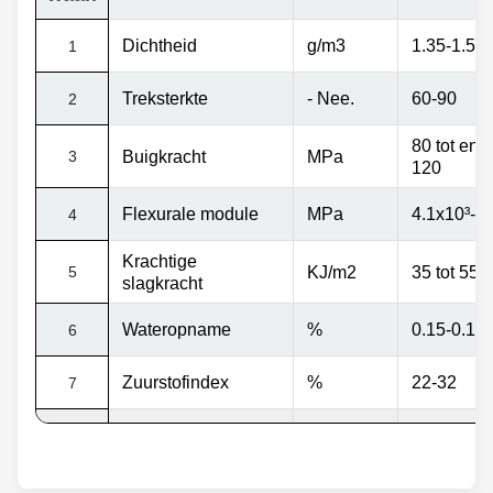
Dichtheid
g/m3
1.35-1.5
1
Treksterkte
- Nee.
60-90
2
80 tot en 
3
Buigkracht
MPa
120
Flexurale module
MPa
4.1x10
³
-5
4
Krachtige
5
KJ/m2
35 tot 55
slagkracht
Wateropname
%
0.15-0.16
6
Zuurstofindex
%
22-32
7
Barcolhardheid
Mg
30 tot 40
8