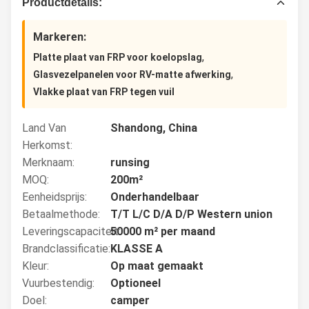
Productdetails:
Markeren:
,
Platte plaat van FRP voor koelopslag
,
Glasvezelpanelen voor RV-matte afwerking
Vlakke plaat van FRP tegen vuil
Land Van
Shandong, China
Herkomst:
Merknaam:
runsing
MOQ:
200m²
Eenheidsprijs:
Onderhandelbaar
Betaalmethode:
T/T L/C D/A D/P Western union
Leveringscapaciteit:
50000 m² per maand
Brandclassificatie:
KLASSE A
Kleur:
Op maat gemaakt
Vuurbestendig:
Optioneel
Doel:
camper