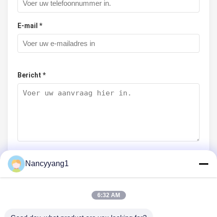
E-mail *
Bericht *
Nancyyang1
Nu indienen
6:32 AM